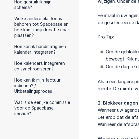
wijzigen. Onder de 
Hoe gebruik ik mijn
schema?
Eenmaal in uw agend
Welke andere platforms
de geselecteerde d
behoren tot Spacebase en
hoe kan ik mijn locatie daar
plaatsen?
Pro Tip:
Hoe kan ik handmatig een
Om de geblokkee
kalender integreren?
beweegt. Klik n
Hoe kalenders integreren
Om de dag te de
en synchroniseren?
Hoe kan ik mijn factuur
Als u een langere 
indienen? /
ruimte. De ruimte w
Uitbetalingsproces
Wat is de eerlijke commissie
2. Blokkeer dagen
voor de Spacebase-
Wanneer uw agenda 
service?
Let erop dat de afs
Wanneer de afspraa
Wanneer u een hele