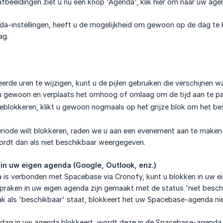
afbeeldingen ziet u nu een knop 'Agenda', klik hier om naar uw agen
a-instellingen, heeft u de mogelijkheid om gewoon op de dag te klik
ag.
rde uren te wijzigen, kunt u de pijlen gebruiken die verschijnen w
u gewoon en verplaats het omhoog of omlaag om de tijd aan te p
blokkeren, klikt u gewoon nogmaals op het grijze blok om het be
periode wilt blokkeren, raden we u aan een evenement aan te make
ordt dan als niet beschikbaar weergegeven.
 in uw eigen agenda (Google, Outlook, enz.)
is verbonden met Spacebase via Cronofy, kunt u blokken in uw e
praken in uw eigen agenda zijn gemaakt met de status 'niet beschi
k als 'beschikbaar' staat, blokkeert het uw Spacebase-agenda nie
 dag in uw agenda blokkeert, wordt deze in de Spacebase-agenda w