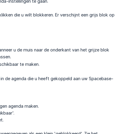
da-instellingen te gaan.
ken die u wilt blokkeren. Er verschijnt een grijs blok op
anneer u de muis naar de onderkant van het grijze blok
assen.
schikbaar te maken.
n in de agenda die u heeft gekoppeld aan uw Spacebase-
igen agenda maken.
kbaar'.
t.
eergegeven als een klein 'geblokkeerd'. Zie het